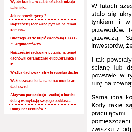
Wybór komina w zależności od rodzaju
W latach sze
paleniska
stało się uk
Jak naprawić rynny ?
tynkiem i w 
Najczęściej zadawane pytania na temat
przewodów. R
kominów
grzewczą. Sz
Dlaczego warto kupić dachówkę Braas -
25 argumentów za
inwestorów, ż
Najczęściej zadawane pytania na temat
I tak powstał
dachówki ceramicznej RuppCeramika i
in.
ścianę lub d
Więżba dachowa - silny kręgosłup dachu
powstałe w t
Ważne zagadnienia na temat membran
rurę na zewnąt
dachowych
Aktywna paroizolacja - zadbaj o bardzo
Sama idea ko
dobrą wentylację swojego poddasza
Kotły takie 
Domy bez kominów ?
pracującymi
pomieszczeniu
związku z od