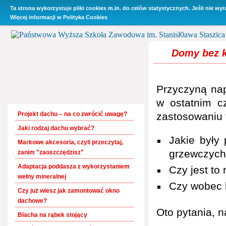
Ta strona wykorzystuje pliki cookies m.in. do celów statystycznych. Jeśli nie wy
O Firmie
Promocje
Oferta
Baza wiedzy
Kontakt i 
Więcej informacji w
Polityka Cookies
Domy bez 
Przyczyną nap
w ostatnim c
Projekt dachu – na co zwrócić uwagę?
zastosowaniu 
Jaki rodzaj dachu wybrać?
Jakie były 
Markowe akcesoria, czyli przeczytaj,
grzewczyc
zanim "zaoszczędzisz"
Adaptacja poddasza z wykorzystaniem
Czy jest to
wełny mineralnej
Czy wobec 
Czy już wiesz jak zamontować okno
dachowe?
Oto pytania, n
Blacha na rąbek stojący