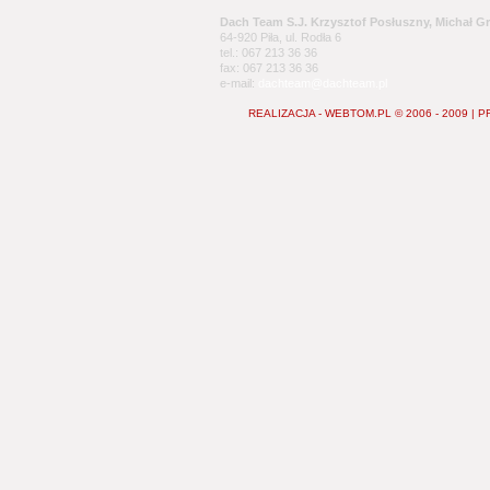
Dach Team S.J. Krzysztof Posłuszny, Michał G
64-920 Piła, ul. Rodła 6
tel.: 067 213 36 36
fax: 067 213 36 36
e-mail:
dachteam@dachteam.pl
REALIZACJA - WEBTOM.PL © 2006 - 2009
|
P