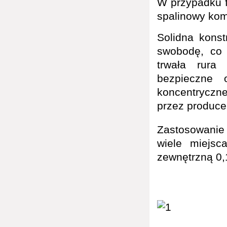
W przypadku 
spalinowy kom
Solidna kons
swobodę, co
trwała rura
bezpieczne 
koncentryczn
przez produce
Zastosowani
wiele miejsc
zewnętrzną 0,