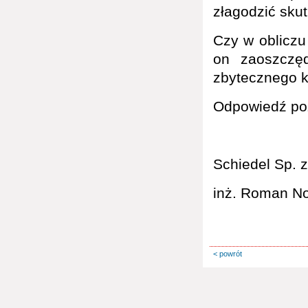
złagodzić sku
Czy w obliczu
on zaoszczęd
zbytecznego 
Odpowiedź po
Schiedel Sp. z
inż. Roman N
< powrót