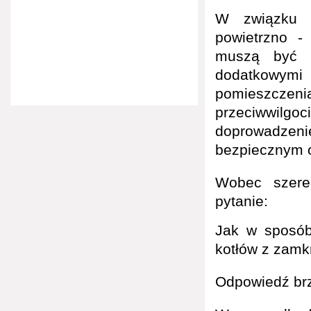
W związku z
powietrzno -
muszą być 
dodatkowym
pomieszczeni
przeciwwil
doprowadzenie
bezpiecznym 
Wobec szere
pytanie:
Jak w sposób
kotłów z zamk
Odpowiedź br