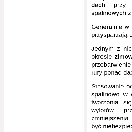
dach przy 
spalinowych z 
Generalnie w 
przysparzają 
Jednym z nic
okresie zimow
przebarwienie
rury ponad d
Stosowanie od
spalinowe w
tworzenia si
wylotów pr
zmniejszenia
być niebezpie