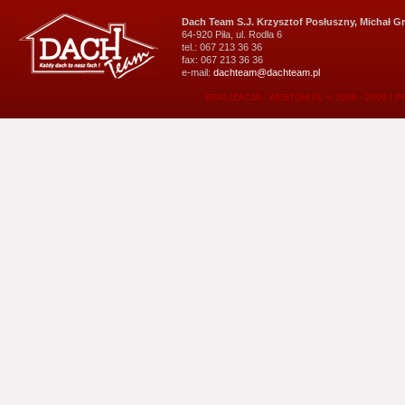
Dach Team S.J. Krzysztof Posłuszny, Michał G
64-920 Piła, ul. Rodła 6
tel.: 067 213 36 36
fax: 067 213 36 36
e-mail:
dachteam@dachteam.pl
REALIZACJA - WEBTOM.PL © 2006 - 2009
|
P