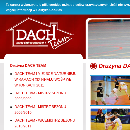
Ta strona wykorzystuje pliki cookies m.in. do celów statystycznych. Jeśli nie wy
O Firmie
Promocje
Oferta
Baza wiedzy
Kontakt i 
Więcej informacji w
Polityka Cookies
Drużyna D
Drużyna DACH TEAM
DACH TEAM I MIEJSCE NA TURNIEJU
W RAMACH XIX FINAŁU WOŚP WE
WRONKACH 2011
DACH TEAM - MISTRZ SEZONU
2008/2009
DACH TEAM - MISTRZ SEZONU
2009/2010
DACH TEAM - WICEMISTRZ SEZONU
2010/2011