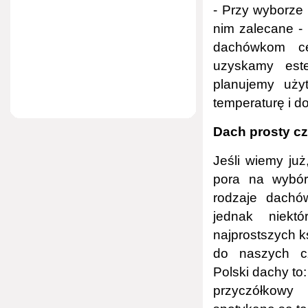
- Przy wyborze 
nim zalecane - 
dachówkom c
uzyskamy este
planujemy uży
temperaturę i d
Dach prosty c
Jeśli wiemy już
pora na wybór
rodzaje dachó
jednak niekt
najprostszych k
do naszych cz
Polski dachy to
przyczółkow