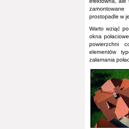
efektowna, ale
zamontowane 
prostopadle w j
Warto wziąć po
okna połaciowe
powierzchni c
elementów typ
załamania połac