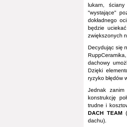
lukarn, ścian
"wystające" po
dokładnego oci
będzie uciekać
zwiększonych n
Decydując się 
RuppCeramika,
dachowy umożliw
Dzięki elemen
ryzyko błędów 
Jednak zanim 
konstrukcję po
trudne i koszt
DACH TEAM
(
dachu).