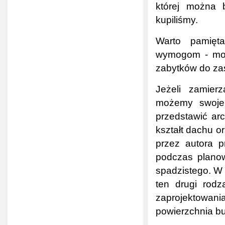
której można b
kupiliśmy.
Warto pamięt
wymogom - moż
zabytków do za
Jeżeli zamier
możemy swoje 
przedstawić arc
kształt dachu o
przez autora p
podczas planow
spadzistego. W
ten drugi rodz
zaprojektowan
powierzchnia b