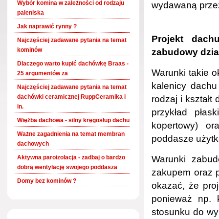
Wybór komina w zależności od rodzaju
wydawaną przez 
paleniska
Jak naprawić rynny ?
Projekt dac
Najczęściej zadawane pytania na temat
kominów
zabudowy dział
Dlaczego warto kupić dachówkę Braas -
Warunki takie o
25 argumentów za
kalenicy dachu
Najczęściej zadawane pytania na temat
dachówki ceramicznej RuppCeramika i
rodzaj i kształ
in.
przykład płas
Więżba dachowa - silny kręgosłup dachu
kopertowy) o
Ważne zagadnienia na temat membran
poddasze użyt
dachowych
Aktywna paroizolacja - zadbaj o bardzo
Warunki zabudo
dobrą wentylację swojego poddasza
zakupem oraz p
Domy bez kominów ?
okazać, że proj
ponieważ np. 
stosunku do wym