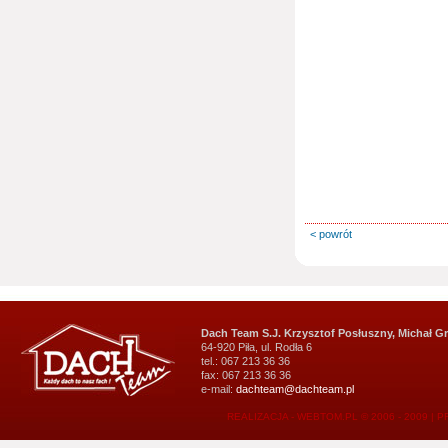
< powrót
Dach Team S.J. Krzysztof Posłuszny, Michał G
64-920 Piła, ul. Rodła 6
tel.: 067 213 36 36
fax: 067 213 36 36
e-mail:
dachteam@dachteam.pl
REALIZACJA - WEBTOM.PL © 2006 - 2009
|
P