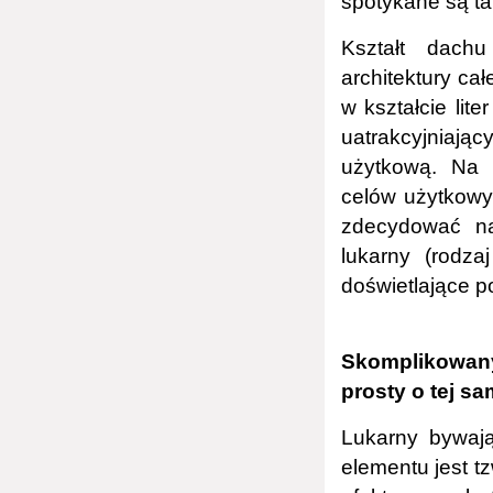
spotykane są ta
Kształt dach
architektury ca
w kształcie li
uatrakcyjniają
użytkową. Na 
celów użytkowy
zdecydować na
lukarny (rodz
doświetlające p
Skomplikowany
prosty o tej sa
Lukarny bywają
elementu jest t