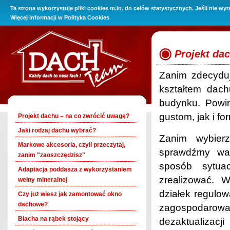
Ta strona wykorzystuje pliki cookies m.in. do celów statystycznych. Jeśli nie wy
O Firmie
Promocje
Oferta
Baza wiedzy
Kontakt i 
Więcej informacji w
Polityka Cookies
Projekt da
Zanim zdecydu
kształtem dach
budynku. Powi
gustom, jak i 
Projekt dachu – na co zwrócić uwagę?
Jaki rodzaj dachu wybrać?
Zanim wybierz
Markowe akcesoria, czyli przeczytaj,
sprawdźmy war
zanim "zaoszczędzisz"
sposób sytua
Adaptacja poddasza z wykorzystaniem
zrealizować. 
wełny mineralnej
działek regulo
Czy już wiesz jak zamontować okno
dachowe?
zagospodarow
Blacha na rąbek stojący
dezaktualizac