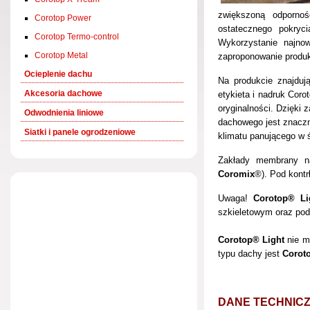
zwiększoną odporno
Corotop Power
ostatecznego pokry
Corotop Termo-control
Wykorzystanie najnow
Corotop Metal
zaproponowanie produkt
Ocieplenie dachu
Na produkcie znajdują
Akcesoria dachowe
etykieta i nadruk Coro
oryginalności. Dzięki
Odwodnienia liniowe
dachowego jest znaczn
Siatki i panele ogrodzeniowe
klimatu panującego w 
Zakłady membrany na
Coromix
®). Pod kontr
Uwaga!
Corotop® Li
szkieletowym oraz pod 
Corotop® Light
nie m
typu dachy jest
Corot
DANE TECHNIC