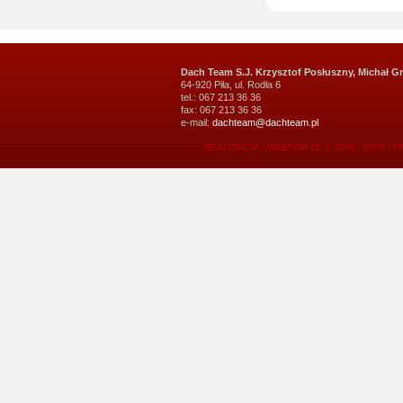
Dach Team S.J. Krzysztof Posłuszny, Michał G
64-920 Piła, ul. Rodła 6
tel.: 067 213 36 36
fax: 067 213 36 36
e-mail:
dachteam@dachteam.pl
REALIZACJA - WEBTOM.PL © 2006 - 2009
|
P