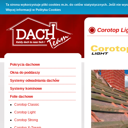
Ta strona wykorzystuje pliki cookies m.in. do celów statystycznych. Jeśli nie wy
O Firmie
Promocje
Oferta
Baza wiedzy
Kontakt i 
Więcej informacji w
Polityka Cookies
Corotop Li
Pokrycia dachowe
Okna do poddaszy
Systemy odwadniania dachów
Systemy kominowe
Folie dachowe
Corotop Classic
Corotop Light
Corotop Strong
Corotop X-Tream