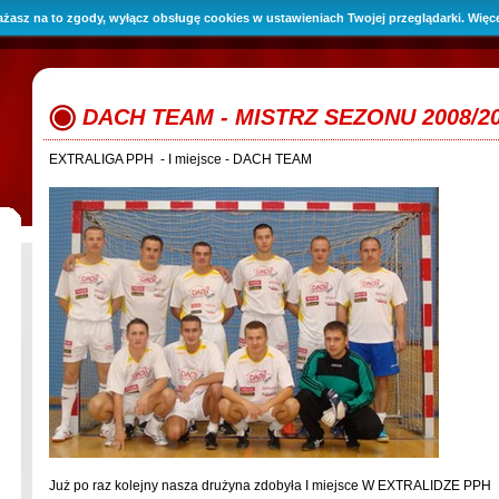
yrażasz na to zgody, wyłącz obsługę cookies w ustawieniach Twojej przeglądarki. Więc
Baza wiedzy
Kontakt i dojazd
DACH TEAM - MISTRZ SEZONU 2008/2
EXTRALIGA PPH - I miejsce - DACH TEAM
Już po raz kolejny nasza drużyna zdobyła I miejsce W EXTRALIDZE PPH