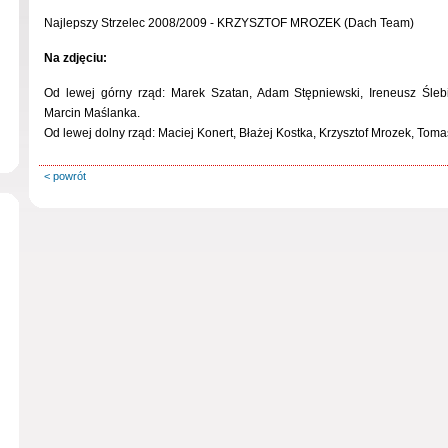
Najlepszy Strzelec 2008/2009 - KRZYSZTOF MROZEK (Dach Team)
Na zdjęciu:
Od lewej górny rząd: Marek Szatan, Adam Stępniewski, Ireneusz Ślebi
Marcin Maślanka.
Od lewej dolny rząd: Maciej Konert, Błażej Kostka, Krzysztof Mrozek, Tom
< powrót