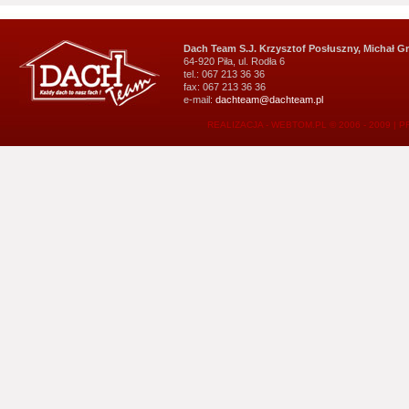
Dach Team S.J. Krzysztof Posłuszny, Michał G
64-920 Piła, ul. Rodła 6
tel.: 067 213 36 36
fax: 067 213 36 36
e-mail:
dachteam@dachteam.pl
REALIZACJA - WEBTOM.PL © 2006 - 2009
|
P