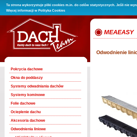
Ta strona wykorzystuje pliki cookies m.in. do celów statystycznych. Jeśli nie wy
O Firmie
Promocje
Oferta
Baza wiedzy
Kontakt i 
Więcej informacji w
Polityka Cookies
MEAEASY
Odwodnienie li
Pokrycia dachowe
Okna do poddaszy
Systemy odwadniania dachów
Systemy kominowe
Folie dachowe
Ocieplenie dachu
Akcesoria dachowe
Odwodnienia liniowe