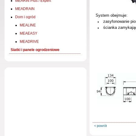
MEARIN Plus / Expert
MEADRAIN
System obejmuje:
Dom i ogród
zasyfonowanie pi
MEALINE
ścianka zamykają
MEAEASY
MEADRIVE
Siatki i panele ogrodzeniowe
< powrót