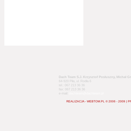
Dach Team S.J. Krzysztof Posłuszny, Michał G
64-920 Piła, ul. Rodła 6
tel.: 067 213 36 36
fax: 067 213 36 36
e-mail:
dachteam@dachteam.pl
REALIZACJA - WEBTOM.PL © 2006 - 2009
|
P