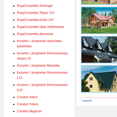
RuppCeramika Smaragd
RuppCeramika Topas 13V
RuppCeramika Achat 10V
RuppCeramika Opal żłobkowany
RuppCeramika akcesoria
Koramic i Jungmeier dachówka
karpiówka
Koramic i Jungmeier Renesansowa
Alegra 10
Koramic i Jungmeier Marsylka
Koramic I Jungmeier Renesansowa
L15
Koramic i Jungmeier Renesansowa
E32
Creaton Antico
< powrót
Creaton Futura
Creaton Magnum