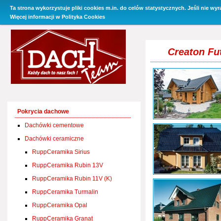
Ta strona wykorzystuje pliki cookies m.in. do celów statystycznych. Jeśli nie wy
O Firmie
Promocje
Oferta
Baza wiedzy
Kontakt i 
Więcej informacji w
Polityka Cookies
Creaton Fu
Pokrycia dachowe
Dachówki cementowe
Dachówki ceramiczne
RuppCeramika Sirius
RuppCeramika Rubin 13V
RuppCeramika Rubin 11V (K)
RuppCeramika Turmalin
RuppCeramika Opal
RuppCeramika Granat