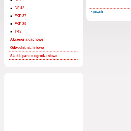
DF 37
DF 42
< powrót
FKP 37
FKP 39
TRS
Akcesoria dachowe
Odwodnienia liniowe
Siatki i panele ogrodzeniowe