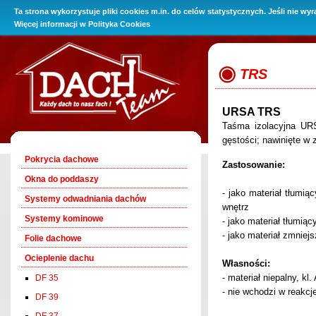
Ta strona wykorzystuje pliki cookies m.in. do celów statystycznych. Jeśli nie wy
O Firmie
Promocje
Oferta
Baza wiedzy
Kontakt i 
Więcej informacji w
Polityka Cookies
TRS
URSA TRS
Taśma izolacyjna URS
gęstości; nawinięte w 
Pokrycia dachowe
Zastosowanie:
Okna do poddaszy
- jako materiał tłumi
Systemy odwadniania dachów
wnętrz
Systemy kominowe
- jako materiał tłumią
- jako materiał zmnie
Folie dachowe
Ocieplenie dachu
Własności:
- materiał niepalny, kl
DF 35
- nie wchodzi w reakcj
DF 39