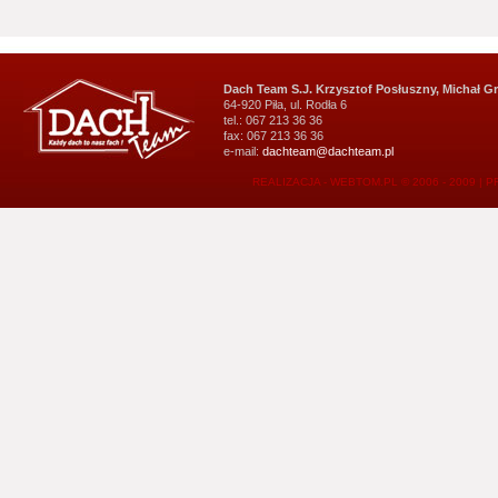
Dach Team S.J. Krzysztof Posłuszny, Michał G
64-920 Piła, ul. Rodła 6
tel.: 067 213 36 36
fax: 067 213 36 36
e-mail:
dachteam@dachteam.pl
REALIZACJA - WEBTOM.PL © 2006 - 2009
|
P