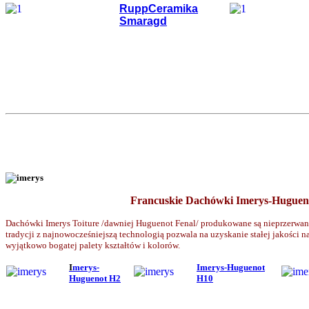
RuppCeramika
Smaragd
Francuskie Dachówki Imerys-Huguen
Dachówki Imerys Toiture /dawniej Huguenot Fenal/ produkowane są nieprzerwani
tradycji z najnowocześniejszą technologią pozwala na uzyskanie stałej jakości 
wyjątkowo bogatej palety kształtów i kolorów.
I
merys-
I
merys-H
uguenot
Huguenot H2
H10