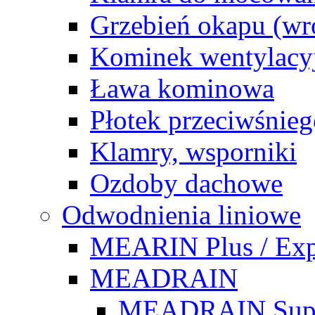
Grzebień okapu (w
Kominek wentylacy
Ława kominowa
Płotek przeciwśnie
Klamry, wsporniki
Ozdoby dachowe
Odwodnienia liniowe
MEARIN Plus / Exp
MEADRAIN
MEADRAIN Sup