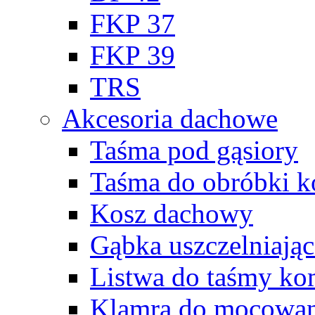
FKP 37
FKP 39
TRS
Akcesoria dachowe
Taśma pod gąsiory
Taśma do obróbki 
Kosz dachowy
Gąbka uszczelniając
Listwa do taśmy k
Klamra do mocowan