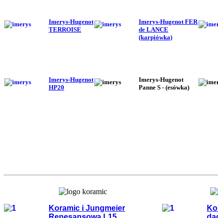
Imerys-Hugenot
Imerys-Hugenot FER
TERROISE
de LANCE
(karpiówka)
Imerys-Hugenot
Imerys-Hugenot
HP20
Panne S - (esówka)
Koramic i Jungmeier
Ko
Renesansowa L15
da