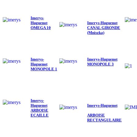
I
merys-
Huguenot
I
merys-Huguenot
OMEGA 10
CANAL
GIRONDE
(Mniszka)
I
merys-
I
merys-Huguenot
Huguenot
MONOPOLE 3
MONOPOLE 1
I
merys-
Huguenot
I
merys-Huguenot
ARBOISE
ECAILLE
ARBOISE
RECTANGULAIRE