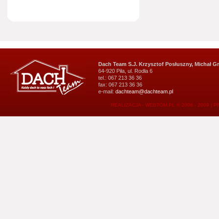
Dach Team S.J. Krzysztof Posłuszny, Michał G
64-920 Piła, ul. Rodła 6
tel.: 067 213 36 36
fax: 067 213 36 36
e-mail:
dachteam@dachteam.pl
REALIZACJA - WEBTOM.PL © 2006 - 2009
|
P