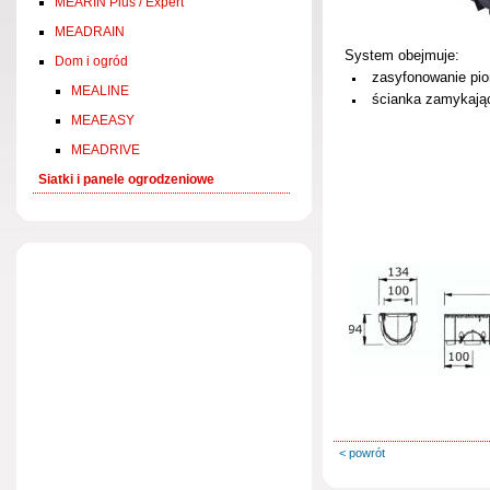
MEARIN Plus / Expert
MEADRAIN
System obejmuje:
Dom i ogród
zasyfonowanie pi
MEALINE
ścianka zamykają
MEAEASY
MEADRIVE
Siatki i panele ogrodzeniowe
< powrót