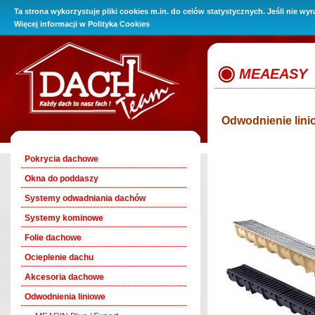
Ta strona wykorzystuje pliki cookies m.in. do celów statystycznych. Jeśli nie wy
O Firmie
Promocje
Oferta
Baza wiedzy
Kontakt i 
Więcej informacji w
Polityka Cookies
MEAEASY
Odwodnienie li
Pokrycia dachowe
Okna do poddaszy
Systemy odwadniania dachów
Systemy kominowe
Folie dachowe
Ocieplenie dachu
Akcesoria dachowe
Odwodnienia liniowe